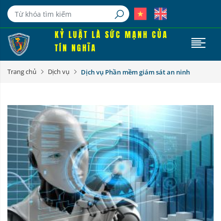
KỶ LUẬT LÀ SỨC MẠNH CỦA
TÍN NGHĨA
Trang chủ
Dịch vụ
Dịch vụ Phần mềm giám sát an ninh