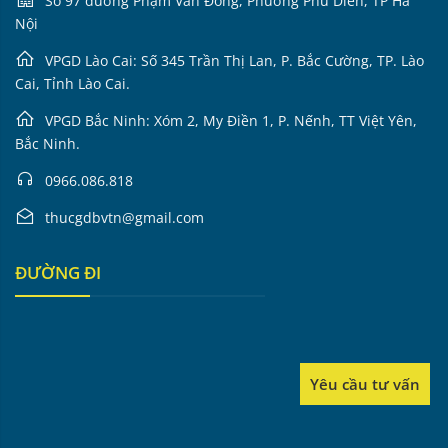
Số 97 đường Phạm Văn Đồng, Phường Phú Diễn, TP Hà
Nội
VPGD Lào Cai: Số 345 Trần Thị Lan, P. Bắc Cường, TP. Lào
Cai, Tỉnh Lào Cai.
VPGD Bắc Ninh: Xóm 2, My Điền 1, P. Nếnh, TT Việt Yên,
Bắc Ninh.
0966.086.818
thucgdbvtn@gmail.com
ĐƯỜNG ĐI
Yêu cầu tư vấn