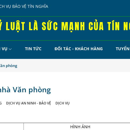
H VỤ BẢO VỆ TÍN NGHĨA
Ỷ LUẬT LÀ SỨC MẠNH CỦA TÍN N
H VỤ
TIN TỨC
ĐỐI TÁC - KHÁCH HÀNG
TUYỂN
 Văn phòng
 nhà Văn phòng
G
DỊCH VỤ AN NINH - BẢO VỆ
DỊCH VỤ
HÌNH ẢNH