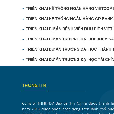
TRIỂN KHAI HỆ THỐNG NGÂN HÀNG VIETCO
TRIỂN KHAI HỆ THỐNG NGÂN HÀNG GP BANK
TRIỂN KHAI DỰ ÁN BỆNH VIỆN BƯU ĐIỆN VIỆT
TRIỂN KHAI DỰ ÁN TRƯỜNG ĐẠI HỌC KIỂM SÁ
TRIỂN KHAI DỰ ÁN TRƯỜNG ĐẠI HỌC THÀNH 
TRIỂN KHAI DỰ ÁN TRƯỜNG ĐẠI HỌC TÀI CHÍ
THÔNG TIN
Công ty TNHH DV Bảo vệ Tín Nghĩa được thành l
năm 2010 được phép hoạt động trên lãnh thổ nư