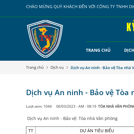
CHÀO MỪNG QUÝ KHÁCH ĐẾN VỚI CÔNG TY TNHH DỊC
K
TRANG CHỦ
DỊC
Trang chủ
Dịch vụ
Dịch vụ An ninh - Bảo vệ Tòa nhà
Dịch vụ An ninh - Bảo vệ Tòa
Lượt xem: 1044
06/03/2023 - AM - 08:19
TÒA NHÀ VĂN PHÒN
Dịch vụ An ninh - Bảo vệ: Tòa nhà Văn phòng
TT
DỰ ÁN TIÊU BIỂU